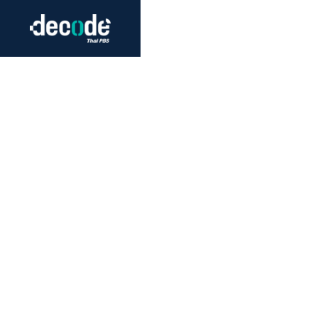
Futurism
Journalism
Crack 
Education
Peace
Sustainability
Workers/Economy
Human Rights