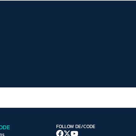
ระยะห่างข้อความ
ปกติ
มาก
มากที่สุด
ปรับสีสำหรับตาบอดสี
ปิด
Protan
Deutan
Tritan
คอนทราสต์สูง
โหมดขาวดำ
ฟอนต์อ่านง่าย
เน้นลิงก์
เน้นกรอบ Focus
CODE
FOLLOW DE/CODE
ซ่อนรูปภาพ
ใคร