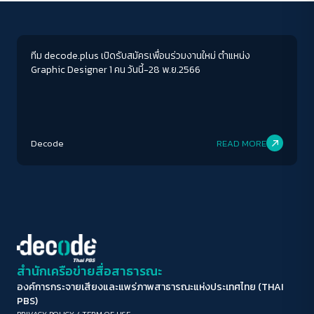
Visual & infographic
ขนาดตัวอักษร
A-
A
A+
A++
ทีม decode.plus เปิดรับสมัครเพื่อนร่วมงานใหม่ ตำแหน่ง
Graphic Designer 1 คน วันนี้-28 พ.ย.2566
ระยะห่างข้อความ
ปกติ
มาก
มากที่สุด
ปรับสีสำหรับตาบอดสี
Decode
READ MORE
ปิด
Protan
Deutan
Tritan
คอนทราสต์สูง
โหมดขาวดำ
ฟอนต์อ่านง่าย
สำนักเครือข่ายสื่อสาธารณะ
องค์การกระจายเสียงและแพร่ภาพสาธารณะแห่งประเทศไทย (THAI
เน้นลิงก์
PBS)