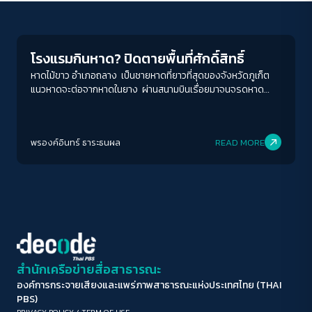
Conflict Resolution
ขนาดตัวอักษร
A-
A
A+
A++
โรงแรมกินหาด? ปิดตายพื้นที่ศักดิ์สิทธิ์
ระยะห่างข้อความ
หาดไม้ขาว อำเภอถลาง เป็นชายหาดที่ยาวที่สุดของจังหวัดภูเก็ต
แนวหาดจะต่อจากหาดในยาง ผ่านสนามบินเรื่อยมาจนจรดหาด
ปกติ
มาก
มากที่สุด
ทรายแก้วติดต่อกันตลอดแนว บริเวณนี้พื้นทะเลค่อนข้างลึกและ
ลาดชัน นักท่องเที่ยวจึงไม่นิยมเล่นน้ำ หาดไม้ขาวเป็นหนึ่งใน
ปรับสีสำหรับตาบอดสี
ชายหาดของจังหวัดภูเก็ตเพียงแห่งเดียว ที่เต่าทะเลโดยเฉพาะเต่า
พรองค์อินทร์ ธาระธนผล
READ MORE
มะเฟืองใช้ทำรังและเป็นแหล่งวางไข่ พื้นที่หาดไม้ขาวบริเวณโต๊ะหิน
ปิด
Protan
Deutan
Tritan
ลูกเดียว เป็นจุดนัดหมายของชาวเลมอแกลน กลุ่มชาติพันธุ์ชาวเล
แห่งอันดามัน ใช้ประกอบพิธีกรรมตามความเชื่อ
คอนทราสต์สูง
โหมดขาวดำ
ฟอนต์อ่านง่าย
สำนักเครือข่ายสื่อสาธารณะ
องค์การกระจายเสียงและแพร่ภาพสาธารณะแห่งประเทศไทย (THAI
เน้นลิงก์
PBS)