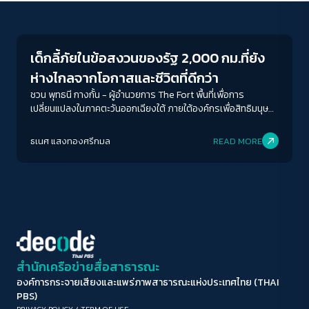
Futurism
ขนาดตัวอักษร
A-
A
A+
A++
เด็กลี้ภัยในข้อสงวนของรัฐ 2,000 กม.ที่ยัง
ระยะห่างข้อความ
ห่างไกลจากโอกาสและชีวิตที่ดีกว่า
ปกติ
มาก
มากที่สุด
ชวน พุทธนี กางกั้น - ผู้อำนวยการ The Fort พื้นที่เพื่อการ
เปลี่ยนแปลงในภาคตะวันออกเฉียงใต้ ภายใต้องค์กรเพื่อสิทธิมนุษย
ชน Fortify Right ผู้คลุกคลีกับประเด็นเรื่องสิทธิมนุษยชนเด็ก
ปรับสีสำหรับตาบอดสี
มากว่า 10 ปี มานั่งพูดคุยถึงปรากฎการณ์ไทยยืนหนึ่งในเรื่องที่ไม่
ธเนศ แสงทองศรีกมล
READ MORE
ปิด
Protan
Deutan
Tritan
ควรยืน สถานะของเด็กลี้ภัยในประเทศไทย ท่าทีของรัฐไทยต่อสังคม
โลก รวมถึงสายตาที่รัฐและภาคประชาชนควรจะใช้มองผู้ลี้ภัย
คอนทราสต์สูง
โหมดขาวดำ
ฟอนต์อ่านง่าย
สำนักเครือข่ายสื่อสาธารณะ
องค์การกระจายเสียงและแพร่ภาพสาธารณะแห่งประเทศไทย (THAI
เน้นลิงก์
PBS)