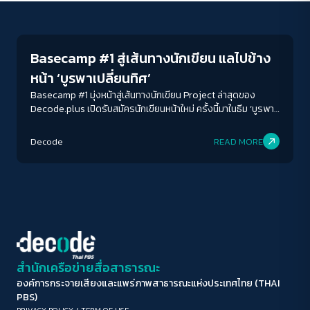
Environment
ขนาดตัวอักษร
A-
A
A+
A++
Basecamp #1 สู่เส้นทางนักเขียน แลไปข้าง
ระยะห่างข้อความ
หน้า ‘บูรพาเปลี่ยนทิศ’
ปกติ
มาก
มากที่สุด
Basecamp #1 มุ่งหน้าสู่เส้นทางนักเขียน Project ล่าสุดของ
Decode.plus เปิดรับสมัครนักเขียนหน้าใหม่ ครั้งนี้มาในธีม ‘บูรพา
เปลี่ยนทิศ’ ตอกสมอ ตั้งแคมป์กันที่บางปะกง ในวันที่คลื่น
ปรับสีสำหรับตาบอดสี
ลม“อุตสาหกรรม” โหมพัดแรง
Decode
READ MORE
ปิด
Protan
Deutan
Tritan
คอนทราสต์สูง
โหมดขาวดำ
ฟอนต์อ่านง่าย
สำนักเครือข่ายสื่อสาธารณะ
องค์การกระจายเสียงและแพร่ภาพสาธารณะแห่งประเทศไทย (THAI
เน้นลิงก์
PBS)