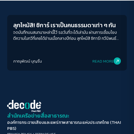
Play Read
ขนาดตัวอักษร
A-
A
A+
A++
ลุกไหม้สิ! ซิการ์ เราเป็นคนธรรมดาเท่า ๆ กัน
ระยะห่างข้อความ
จดบันทึกบนสนทนาเหล่านี้ไว้ รอวันที่จะได้เล่ามัน ผ่านการเชื่อมโยง
ตีความในกวีที่เคยได้อ่านเมื่อกลางปีก่อน ลุกไหม้สิ ซิการ์! กวีนิพนธ์
ปกติ
มาก
มากที่สุด
ร่วมสมัย โดย ชัชชล อัจฯ เรียบเรียงและบันทึกสถานการณ์ทางการ
เมืองตั้งแต่ปี 2553 จนถึงปัจจุบันด้วยถ้อยคำสามัญ
ปรับสีสำหรับตาบอดสี
ภาณุพัฒน์ บุญรื่น
READ MORE
ปิด
Protan
Deutan
Tritan
คอนทราสต์สูง
โหมดขาวดำ
ฟอนต์อ่านง่าย
สำนักเครือข่ายสื่อสาธารณะ
องค์การกระจายเสียงและแพร่ภาพสาธารณะแห่งประเทศไทย (THAI
เน้นลิงก์
PBS)