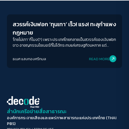
News
ขนาดตัวอักษร
A-
A
A+
A++
สวรรค์เงินฟอก ‘ทุนเทา’ เร็ว! แรง! ทะลุกำแพง
ระยะห่างข้อความ
กฎหมาย
ปกติ
มาก
มากที่สุด
'ไทยไม่เทา’ กี่โมง(?) เพราะประเทศไทยกลายเป็นสวรรค์ของเงินฟอก
ขาว อาชญกรรมไซเบอร์ที่ไม่ได้กระทบแค่เศรษฐกิจมหภาค แต่
สะเทือนไปถึงทุนชีวิตของประชาชน
ปรับสีสำหรับตาบอดสี
ธเนศ แสงทองศรีกมล
READ MORE
ปิด
Protan
Deutan
Tritan
คอนทราสต์สูง
โหมดขาวดำ
ฟอนต์อ่านง่าย
สำนักเครือข่ายสื่อสาธารณะ
องค์การกระจายเสียงและแพร่ภาพสาธารณะแห่งประเทศไทย (THAI
เน้นลิงก์
PBS)