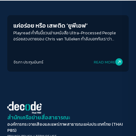
Play Read
ขนาดตัวอักษร
A-
A
A+
A++
แค่อร่อย หรือ เสพติด ‘ยูพีเอฟ’
ระยะห่างข้อความ
Playread ค่ำคืนนี้ชวนอ่านหนังสือ Ultra-Processed People
อร่อยลวงตายของ Chris van Tulleken กำลังบอกกับเราว่า
ปกติ
มาก
มากที่สุด
อาหารที่เรากินแล้วเหมือนจะเสพติดจนหยุดไม่ได้นั้น เรียกว่าอาหาร
แปรรูปสูง หรือ อาหาร UPF (Ultra-processed food)
ปรับสีสำหรับตาบอดสี
จิรภา ประทุมมินทร์
READ MORE
ปิด
Protan
Deutan
Tritan
คอนทราสต์สูง
โหมดขาวดำ
ฟอนต์อ่านง่าย
สำนักเครือข่ายสื่อสาธารณะ
องค์การกระจายเสียงและแพร่ภาพสาธารณะแห่งประเทศไทย (THAI
เน้นลิงก์
PBS)