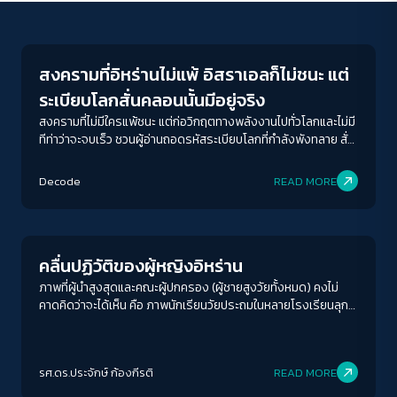
New World Order
สงครามที่อิหร่านไม่แพ้ อิสราเอลก็ไม่ชนะ แต่
ระเบียบโลกสั่นคลอนนั้นมีอยู่จริง
สงครามที่ไม่มีใครแพ้ชนะ แต่ก่อวิกฤตทางพลังงานไปทั่วโลกและไม่มี
ทีท่าว่าจะจบเร็ว ชวนผู้อ่านถอดรหัสระเบียบโลกที่กำลังพังทลาย สั่น
คลอนต่อความมั่นคงของไทยแทบทุกด้าน
ACCESS
IBILITY
Decode
READ MORE
Gender & Sexuality
ขนาดตัวอักษร
A-
A
A+
A++
คลื่นปฏิวัติของผู้หญิงอิหร่าน
ระยะห่างข้อความ
ภาพที่ผู้นำสูงสุดและคณะผู้ปกครอง (ผู้ชายสูงวัยทั้งหมด) คงไม่
คาดคิดว่าจะได้เห็น คือ ภาพนักเรียนวัยประถมในหลายโรงเรียนลุก
ปกติ
มาก
มากที่สุด
ขึ้นมาปลดรูปของผู้นำสูงสุด อยาตอลเลาะห์ คาเมเนอี ผู้เป็นประมุข
ของรัฐ ลงจากผนังของโรงเรียน บางคนชูนิ้วกลางให้ผู้นำสูงสุด
ปรับสีสำหรับตาบอดสี
และพากันเดินขบวนในโรงเรียนเพื่อประท้วงร่วมกับประชาชนกลุ่ม
รศ.ดร.ประจักษ์ ก้องกีรติ
READ MORE
อื่น ๆ การเคลื่อนไหวต่อต้านรัฐครั้งนี้จึงไม่ได้จำกัดอยู่แค่ชนชั้นกลาง
ปิด
Protan
Deutan
Tritan