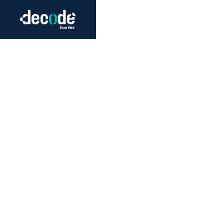
Futurism
Journalism
Crack 
Education
Peace
Sustainability
Workers/Economy
Human Rights