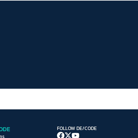
ระยะห่างข้อความ
ปกติ
มาก
มากที่สุด
ปรับสีสำหรับตาบอดสี
ปิด
Protan
Deutan
Tritan
คอนทราสต์สูง
โหมดขาวดำ
ฟอนต์อ่านง่าย
เน้นลิงก์
เน้นกรอบ Focus
CODE
FOLLOW DE/CODE
ซ่อนรูปภาพ
ใคร