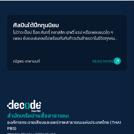
Economy
ขนาดตัวอักษร
A-
A
A+
A++
ศิลปินใต้ปีกทุนนิยม
ระยะห่างข้อความ
ไม่ว่าจะป๊อป ร็อค คันทรี่ คลาสสิค เฮฟวี่ แรป หรือเพลงแนวใด ๆ
เพลง ยังคงเล่นคลอไปพร้อมกันกับก้าวเดินซ้ายขวาในชีวิตทุกคน
ปกติ
มาก
มากที่สุด
เราได้เห็นการเปลี่ยนแปลงต่าง ๆ มากมายเนื่องด้วยเทคโนโลยีที่
ก้าวหน้าขึ้นทุกวัน ด้วยตลาดที่กว้างขึ้นจึงมาพร้อมกับการแข่งขันที่
ปรับสีสำหรับตาบอดสี
สูงขึ้น การปรับตัวจึงถือเป็นเรื่องที่เลี่ยงไม่ได้ บริษัทเพลงยักษ์ใหญ่
ณัฐพร เทพานนท์
READ MORE
หลายแห่งได้ทำการปรับเปลี่ยนกลยุทธ์ พร้อมเปลี่ยนวิธีการเดินเกม
ปิด
Protan
Deutan
Tritan
ให้เท่าทันยุคสมัยเพื่อให้อยู่รอดจากการเปลี่ยนแปลงด้านเศรษฐกิจ
แต่หากให้ถามว่าชะตากรรมเหล่านั้นหนักอึ้งอยู่ที่บ่าใครเป็นพิเศษ คำ
ตอบคงหนีไม่พ้นผู้เป็นฐานรากของวงการหรือศิลปินผู้สร้างสรรค์
คอนทราสต์สูง
ผลงานเพลงนั่นเอง
โหมดขาวดำ
ฟอนต์อ่านง่าย
สำนักเครือข่ายสื่อสาธารณะ
องค์การกระจายเสียงและแพร่ภาพสาธารณะแห่งประเทศไทย (THAI
เน้นลิงก์
PBS)