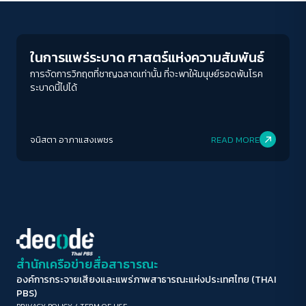
Play Read
ขนาดตัวอักษร
A-
A
A+
A++
ในการแพร่ระบาด ศาสตร์แห่งความสัมพันธ์
ระยะห่างข้อความ
การจัดการวิกฤตที่ชาญฉลาดเท่านั้น ที่จะพาให้มนุษย์รอดพ้นโรค
ระบาดนี้ไปได้
ปกติ
มาก
มากที่สุด
ปรับสีสำหรับตาบอดสี
จนิสตา อาภาแสงเพชร
READ MORE
ปิด
Protan
Deutan
Tritan
คอนทราสต์สูง
โหมดขาวดำ
ฟอนต์อ่านง่าย
สำนักเครือข่ายสื่อสาธารณะ
องค์การกระจายเสียงและแพร่ภาพสาธารณะแห่งประเทศไทย (THAI
เน้นลิงก์
PBS)