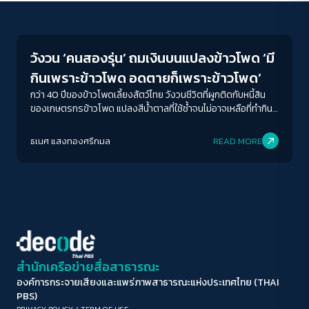
Economy
ขนาดตัวอักษร
A-
A
A+
A++
วังวน ‘คนสองรุ่น’ ถมเงินบนแปลงข้าวโพด ‘มี
ระยะห่างข้อความ
กินเพราะข้าวโพด อดตายก็เพราะข้าวโพด’
ปกติ
มาก
มากที่สุด
กว่า 40 ปีของข้าวโพดเลี้ยงสัตว์ไทย วังวนชีวิตที่ผูกติดกับหนี้สิน
ของเกษตรกรข้าวโพด แปลงสีน้ำตาลที่ใช้ซ้ำจนไม่อาจเหลือที่ทำกิน
และอนาคตของลูกหลาน
ปรับสีสำหรับตาบอดสี
ธเนศ แสงทองศรีกมล
READ MORE
ปิด
Protan
Deutan
Tritan
คอนทราสต์สูง
โหมดขาวดำ
ฟอนต์อ่านง่าย
สำนักเครือข่ายสื่อสาธารณะ
องค์การกระจายเสียงและแพร่ภาพสาธารณะแห่งประเทศไทย (THAI
เน้นลิงก์
PBS)