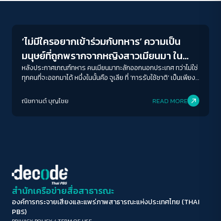
Conflict Resolution
ขนาดตัวอักษร
A-
A
A+
A++
‘ไม่มีใครอยากเข้าร่วมกับทหาร’ ความเป็น
ระยะห่างข้อความ
มนุษย์ที่ถูกพรากจากหญิงสาวเมียนมา ใน
ปกติ
มาก
มากที่สุด
แนวรบที่กองทัพบังคับเกณฑ์ทหาร แต่ฉาก
หลังประกาศเกณฑ์ทหาร คนเมียนมาทะลักออกนอกประเทศ ทว่าไม่ใช่
ทุกคนที่จะออกมาได้ หนึ่งในนั้นคือ จูเลีย ที่ ‘การรับใช้ชาติ’ เป็นเพียง
หลัง ‘เราตายในแนวหน้า’
การก้าวสู่ความตายเท่านั้นโลกที่หยุดนิ่งไม่ทันก้าวย่างของยุคสมัย
ปรับสีสำหรับตาบอดสี
กระแทกซ้ำด้วย ‘การรับใช้ชาติ’ ที่สำหรับเธอเป็นเพียงก้าวสู่ความ
ณิชกานต์ บุญไชย
READ MORE
ปิด
Protan
Deutan
Tritan
ตาย
คอนทราสต์สูง
โหมดขาวดำ
ฟอนต์อ่านง่าย
สำนักเครือข่ายสื่อสาธารณะ
องค์การกระจายเสียงและแพร่ภาพสาธารณะแห่งประเทศไทย (THAI
เน้นลิงก์
PBS)