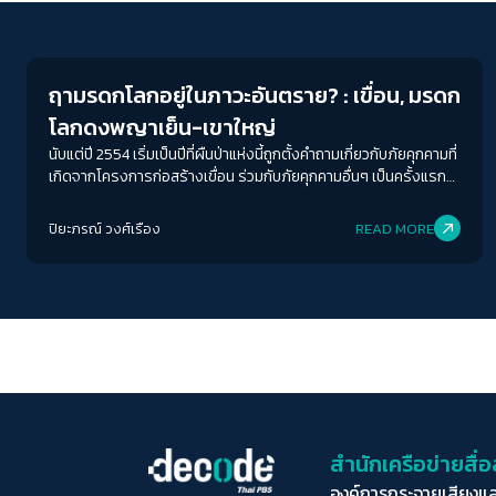
Environment
ฤามรดกโลกอยู่ในภาวะอันตราย? : เขื่อน, มรดก
โลกดงพญาเย็น-เขาใหญ่
นับแต่ปี 2554 เริ่มเป็นปีที่ผืนป่าแห่งนี้ถูกตั้งคำถามเกี่ยวกับภัยคุกคามที่
เกิดจากโครงการก่อสร้างเขื่อน ร่วมกับภัยคุกคามอื่นๆ เป็นครั้งแรก
เพราะภัยคุกคามเหล่านี้ได้รับความสนใจจากคณะกรรมการมรดกโลก
ที่กำหนดให้ประเทศไทยต้องปฏิบัติตามคำแนะนำและเสนอรายงานความ
ปิยะภรณ์ วงศ์เรือง
READ MORE
ก้าวหน้าอยู่เป็นระยะ และในปี 2560 และปี 2564 คณะกรรมการมรดก
โลกได้พุ่งประเด็นไปที่โครงการเขื่อนเหล่านี้โดยตรง โดยขอให้
ประเทศไทยยกเลิกโครงการทั้งหมดในผืนป่าแห่งนี้อย่างถาวร และ
ระงับโครงการอื่นๆ ที่อยู่ในพื้นที่โดยรอบ เพื่อรอให้มีการประเมินสิ่ง
แวดล้อมระดับยุทธศาสตร์ก่อน
สำนักเครือข่ายสื
องค์การกระจายเสียงแ