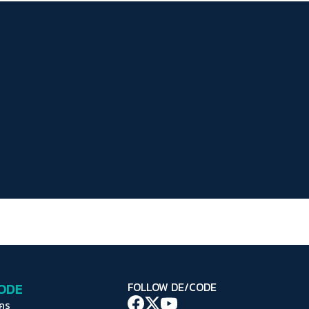
ระยะห่างข้อความ
ปกติ
มาก
มากที่สุด
ปรับสีสำหรับตาบอดสี
ปิด
Protan
Deutan
Tritan
คอนทราสต์สูง
โหมดขาวดำ
ฟอนต์อ่านง่าย
เน้นลิงก์
เน้นกรอบ Focus
CODE
FOLLOW DE/CODE
ซ่อนรูปภาพ
ใคร