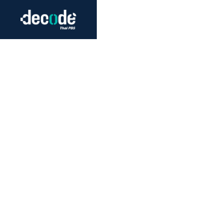
Futurism
Journalism
Crack 
Education
Peace
Sustainability
Workers/Economy
Human Rights