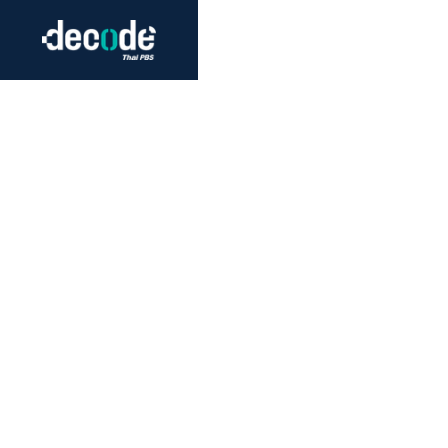
Futurism
Journalism
Crack 
Education
Peace
Sustainability
Workers/Economy
Human Rights