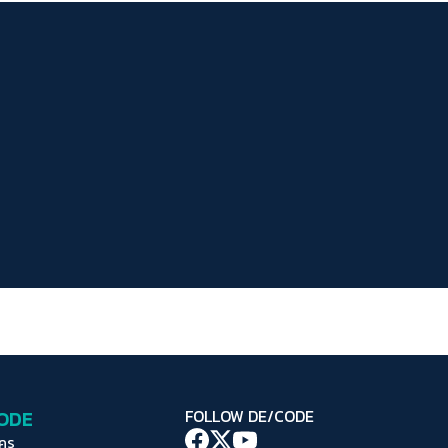
ระยะห่างข้อความ
ปกติ
มาก
มากที่สุด
ปรับสีสำหรับตาบอดสี
ปิด
Protan
Deutan
Tritan
คอนทราสต์สูง
โหมดขาวดำ
ฟอนต์อ่านง่าย
เน้นลิงก์
เน้นกรอบ Focus
CODE
FOLLOW DE/CODE
ซ่อนรูปภาพ
ใคร