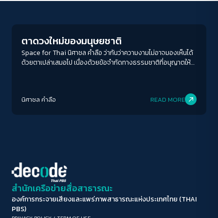
New World Order
ขนาดตัวอักษร
A-
A
A+
A++
ตาดวงใหม่ของมนุษยชาติ
ระยะห่างข้อความ
Space for Thai นิศาชล คำลือ ว่ากันว่าความงามไม่อาจมองเห็นได้
ด้วยตาเปล่าเสมอไป เนื่องด้วยข้อจำกัดทางธรรมชาติที่อนุญาตให้
ปกติ
มาก
มากที่สุด
มนุษย์มองเห็นวัตถุได้เพียงช่วงคลื่นที่ตามองเห็นเท่านั้น เมื่อดวงตา
ไม่อาจมองเห็น มนุษย์จึงจำเป็นจะต้องใช้สติปัญญาแทนดวงตาเพื่อ
ปรับสีสำหรับตาบอดสี
มองให้เห็นถึงความงามที่ไม่อาจมองเห็นได้ด้วยตาเปล่า ในปี ค.ศ.
นิศาชล คำลือ
READ MORE
1990 กล้องโทรทรรศน์อวกาศฮับเบิลได้ถูกส่งขึ้นไปโคจรรอบโลกที่
ปิด
Protan
Deutan
Tritan
ความสูงประมาณ 570 กิโลเมตร มันสามารถมองเห็นวัตถุได้ทั้งใน
ช่วงคลื่นที่ตามองเห็น ช่วงคลื่นแสงอินฟราเรด และช่วงคลื่น
อัลตราไวโอเลต ฮับเบิลประสบความสำเร็จอย่างมากในการเป็น
คอนทราสต์สูง
กล้องโทรทรรศน์อวกาศ ด้วยดวงตาของมันทำให้นักดาราศาสตร์
สามารถศึกษาวัตถุและปรากฏการณ์ใหม่ ๆ ในอวกาศได้มากมาย
โหมดขาวดำ
สร้างผลกระทบเชิงบวกเป็นวงกว้างให้กับวงการดาราศาสตร์และ
วิทยาศาสตร์ และข้อมูลจากฮับเบิลยังถูกนำมาอ้างอิงในงานวิจัยของ
นักวิจัยอยู่เสมอ ๆ จนถึงนักวิจัยรุ่นปัจจุบัน จะเรียกว่าเป็นดวงตา
ฟอนต์อ่านง่าย
สำนักเครือข่ายสื่อสาธารณะ
ของมนุษยชาติเลยก็ว่าได้ แต่คุณผู้อ่านสังเกตเห็นอะไรในความ
สมบูรณ์แบบนี้ไหม? หากนับตั้งแต่ปีที่ฮับเบิลถูกส่งขึ้นไปปฏิบัติหน้าที่
องค์การกระจายเสียงและแพร่ภาพสาธารณะแห่งประเทศไทย (THAI
เน้นลิงก์
จนถึงวันนี้ ณ ที่เขียน พบว่ากล้องโทรทรรศน์อวกาศฮับเบิลมีอายุ
PBS)