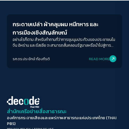
Crack Politics
ขนาดตัวอักษร
A-
A
A+
A++
กระดาษเปล่า ผ้าคลุมผม หนีทหาร และ
ระยะห่างข้อความ
การเมืองเชิงสัญลักษณ์
ปกติ
มาก
มากที่สุด
อย่างไรก็ตาม สำหรับคำถามที่ว่าการชุมนุมประท้วงของประชาชนใน
จีน อิหร่าน และรัสเซีย จะสามารถสั่นคลอนรัฐบาลหรือนำไปสู่การ
เปลี่ยนแปลงทางสังคมการเมืองหรือไม่ คำตอบคือ ยาก เพราะทั้ง 3
ปรับสีสำหรับตาบอดสี
รัฐล้วนมีกลไกรัฐที่แข็งแกร่งและครองอำนาจมายาวนาน มี
รศ.ดร.ประจักษ์ ก้องกีรติ
READ MORE
ปิด
Protan
Deutan
Tritan
ยุทธศาสตร์และยุทธวิธีในการรับมือกับการชุมนุมประท้วงที่แยบยล
หลากหลายวิธีการ ไม่ว่าจะเป็นการปราบปรามบนท้องถนน การใช้
เครื่องมือทางกฎหมาย การปลุกกระแสชาตินิยม และการทำสงคราม
คอนทราสต์สูง
ข้อมูลข่าวสาร เช่น การดิสเครดิตประชาชนที่เคลื่อนไหวว่ารับเงิน
ต่างชาติมาสร้างสถานการณ์และมีเจตนาแอบแฝง การสร้างข่าว
ปลอม การหันเหความสนใจของประชาชนด้วยข่าวอื่น ดังที่รัฐบาลจีน
โหมดขาวดำ
รัสเซีย และอิหร่านทำอยู่ในปัจจุบัน
ฟอนต์อ่านง่าย
สำนักเครือข่ายสื่อสาธารณะ
องค์การกระจายเสียงและแพร่ภาพสาธารณะแห่งประเทศไทย (THAI
เน้นลิงก์
PBS)