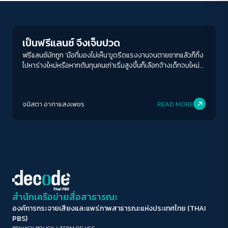
Economy
ขนาดตัวอักษร
A-
A
A+
A++
เป็นฟรีแลนซ์ จึงเจ็บปวด
ระยะห่างข้อความ
ฟรีแลนซ์มักถูก ‘มือที่มองไม่เห็น’ขูดรีดแรงงานจนตายซากแล้วก็ทิ้ง
ไปหาร่างใหม่หรือหากต้นทุนคนเก่าเริ่มสูงขึ้นก็เลือกจ้างเด็กจบใหม่
ปกติ
มาก
มากที่สุด
ราคาถูก
ปรับสีสำหรับตาบอดสี
จนิสตา อาภาแสงเพชร
READ MORE
ปิด
Protan
Deutan
Tritan
คอนทราสต์สูง
โหมดขาวดำ
ฟอนต์อ่านง่าย
สำนักเครือข่ายสื่อสาธารณะ
องค์การกระจายเสียงและแพร่ภาพสาธารณะแห่งประเทศไทย (THAI
เน้นลิงก์
PBS)