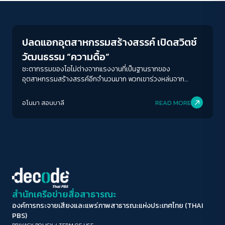
Economy
ขนาดตัวอักษร
A-
A
A+
A++
ปลดแอกอุตสาหกรรมสร้างสรรค์ เปิดสวิตช์
ระยะห่างข้อความ
วัฒนธรรม “ความดื้อ”
ปกติ
มาก
มากที่สุด
ชะตากรรมของโอไม่ต่างจากแรงงานที่เป็นฐานรากของ
อุตสาหกรรมสร้างสรรค์อีกจำนวนมาก พวกเขาร่วงหล่นจาก
ยุทธศาสตร์ชาติในการวิ่งหนีกักดักรายได้ปานกลางสู่ไทยแลนด์ 4.0
ปรับสีสำหรับตาบอดสี
และเป้าหมายในการกระตุ้นเศรษฐกิจชาติด้วยอุตสาหกรรม
อโนมา สอนบาลี
READ MORE
ปิด
Protan
Deutan
Tritan
สร้างสรรค์ สูญสิ้นอาชีพในวิกฤตการณ์ครั้งใหญ่ และยังมองไม่เห็น
ความหวัง
คอนทราสต์สูง
โหมดขาวดำ
ฟอนต์อ่านง่าย
สำนักเครือข่ายสื่อสาธารณะ
องค์การกระจายเสียงและแพร่ภาพสาธารณะแห่งประเทศไทย (THAI
เน้นลิงก์
PBS)