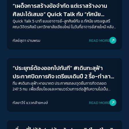
“เผด็จการสร้างข้อจำกัด แต่เราสร้างงาน
ศิลปะได้เสมอ” Quick Talk กับ “ทัศนัย
เศรษฐเสรี”
Quick Talk 5 นาที แบบอาจารย์-ลูกศิษย์กับ อ.ทัศนัย เศรษฐเสรี
คณะวิจิตรศิลป์ มหาวิทยาลัยเชียงใหม่ ในวันที่อาจารย์สายไหม้ หลัง
พูดคำว่า "ศิลปะไม่เป็นเจ้านายใครและไม่เป็นขี้ข้าใคร"
กัลย์สุดา ปานพรม
READ MORE
Crack Politics
“ประยุทธ์ต้องออกไปทันที” #เดินทะลุฟ้า
ประกาศปิดภารกิจ เตรียมเดินปี 2 รื้อ-ทำลาย
โครงสร้างเผด็จการ
ทีม #เดินทะลุฟ้า หาอนาคต ประกาศแถลงจุดยืนภารกิจตลอด
247.5 กม. เพื่อเชื่อมโยงและหาแนวร่วมการต่อสู้กับความไม่เป็น
ธรรมภายหลังการเข้ามาบริหารประเทศจากการทำรัฐประหาร ปี
2557 ของพล.อ.ประยุทธ์ จันทร์โอชา นายกรัฐมนตรี และเพื่อความ
กัลยาวีร์ แววคล้ายหงษ์
READ MORE
ฝันของอนาคตอันใกล้ที่ประเทศจะไม่อยู่ใต้อาณานิคมหนี้สิน อิทธิพล
Crack Politics
ทางการทหารและเศรษฐกิจของจีน พี่น้องบางกลอยมีที่ทำกินในผืน
ดินที่กำเนิด