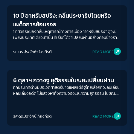
10 ปี อาหรับสปริง: คลื่นประชาธิปไตยหรือ
เผด็จการย้อนรอย
1 ทศวรรษของคลื่นเหตุการณ์ทางการเมือง “อาหรับสปริง” ดูจะมี
เพียงประเทศเดียวเท่านั้น ที่เรียกได้ว่าเปลี่ยนผ่านอย่างค่อนข้างราบ
รื่น
รศ.ดร.ประจักษ์ ก้องกีรติ
READ MORE
Crack Politics
6 ตุลาฯ กวางจู ยุติธรรมในระยะเปลี่ยนผ่าน
ทุกประเทศต่างมีประวัติศาสตร์บาดแผลแต่รัฐไทยเลือกที่จะลบเลือน
หลบเลี่ยงอดีต ไม่แสวงหาทั้งความจริงและความยุติธรรม ในขณะที่
เกาหลีใต้ เลือกที่จะเผชิญหน้ากับความจริง
รศ.ดร.ประจักษ์ ก้องกีรติ
READ MORE
Columnist