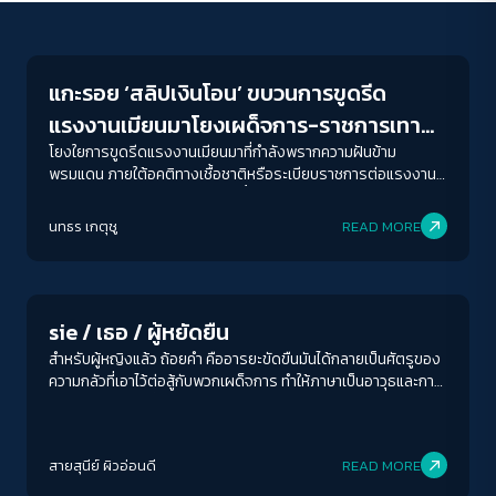
Economy
แกะรอย ‘สลิปเงินโอน’ ขบวนการขูดรีด
แรงงานเมียนมาโยงเผด็จการ-ราชการเทา
สิ้นเสียงสวดมนต์ ‘ขอให้เผด็จการหายไป…’
โยงใยการขูดรีดแรงงานเมียนมาที่กำลังพรากความฝันข้าม
พรมแดน ภายใต้อคติทางเชื้อชาติหรือระเบียบราชการต่อแรงงาน
ข้ามชาติ กำลังสร้างวิกฤตวกวน ซ้ำซ้อน และยุ่งยาก และยังเปิดช่อง
ทางให้นายหน้าเถื่อนและคิวผีทำร้ายแรงงานเมียนมาอยู่ซ้ำ ๆ และ
นทธร เกตุชู
READ MORE
มองไม่เห็นความเป็นจริงที่ว่า พวกเขาก็เป็นมนุษย์ที่มีฝันเหมือนกับเรา
Play Read
sie / เธอ / ผู้หยัดยืน
สำหรับผู้หญิงแล้ว ถ้อยคำ คืออารยะขัดขืนมันได้กลายเป็นศัตรูของ
ความกลัวที่เอาไว้ต่อสู้กับพวกเผด็จการ ทำให้ภาษาเป็นอาวุธและการ
ประกาศสงครามทั่วทั้งหุบ หยัดยืน หรือ ‘Resto Qui’ นวนิยายลำดับ
4 ของ Marco Balzano นักเขียนชาวอิตาลี สนใจในรสแห่งถ้อยคำ
เพราะเหมือนเป็นจุดเริ่มของประวัติศาสตร์ มันเป็นหน้าหนึ่งใน
สายสุนีย์ ผิวอ่อนดี
READ MORE
ประวัติศาสตร์อิตาลีที่ไม่เพียงขมขื่นแต่เปิดประเด็นให้ผู้อ่านฉุกคิด
และตั้งคำถาม อย่างน้อยก็เรื่องคนงาน 26 คนที่ตายระหว่างการ
Economy