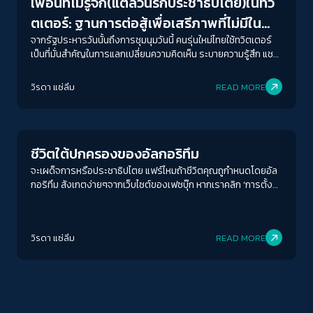
เพื่อนที่ไม่รู้จัก(แต่ล้วนรักประชาธิปไตย)ในทวิ
ตเตอร์: ฐานการต่อสู้เพื่อเสรีภาพที่ไม่มีใน
โลกออฟไลน์
จากรัฐประหารวันนั้นถึงการชุมนุมวันนี้ คนรุ่นใหม่ไทยใช้ทวิตเตอร์
เป็นที่มั่นสำคัญในการแลกเปลี่ยนความคิดเห็น ระบายความรู้สึก แชร์
ข้อมูลที่สื่อหลักไม่รายงาน ช่วยคนที่ถูกละเมิดโดยเจ้าหน้าที่รัฐ ร่วม
กันสร้างภาษาเพื่อดันเพดานเสรีภาพในการแสดงออก และแสดง
วิรดา แซ่ลิ่ม
READ MORE
ความเป็นน้ำหนึ่งใจเดียวกันผ่านหลากหลายแฮชแท็ก เครือข่ายหลวม
Explain
ๆ ของ “เพื่อนที่ไม่รู้จัก”
ACCESS
IBILITY
ชีวิตใต้ปกครองของอัลกอริทึม
ขนาดตัวอักษร
จะเผด็จการหรือประชาธิปไตย แฟร์ไหมถ้าชีวิตคุณถูกำหนดโดยอัล
A-
A
A+
A++
กอริทึม สังเกตง่ายๆจากเว็บไซต์ของเฟซบุ๊ก หากเราคลิก ‘การตั้ง
ค่า’ จากนั้นคลิก ‘ข้อมูล Facebook ของคุณ’ ที่คอลัมน์ด้านซ้าย เรา
ระยะห่างข้อความ
จะเจอ “ดาวน์โหลดข้อมูลของคุณ"
ปกติ
มาก
มากที่สุด
วิรดา แซ่ลิ่ม
READ MORE
ปรับสีสำหรับตาบอดสี
ปิด
Protan
Deutan
Tritan