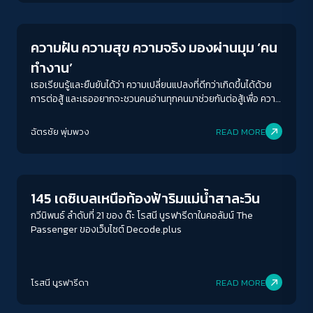
ทำงาน
ความฝัน ความสุข ความจริง มองผ่านมุม ‘คน
ทำงาน’
เธอเรียนรู้และยืนยันได้ว่า ความเปลี่ยนแปลงที่ดีกว่าเกิดขึ้นได้ด้วย
การต่อสู้ และเธออยากจะชวนคนอ่านทุกคนมาช่วยกันต่อสู้เพื่อ ความ
ฝัน ความสุข และความจริงที่ดีกว่าของสังคมเรา
ฉัตรชัย พุ่มพวง
READ MORE
Human & Society
145 เดซิเบลเหนือท้องฟ้าริมแม่น้ำสาละวิน
กวีนิพนธ์ ลำดับที่ 21 ของ ด๊ะ โรสนี นูรฟารีดาในคอลัมน์ The
Passenger ของเว็บไซต์ Decode.plus
โรสนี นูรฟารีดา
READ MORE
New World Order