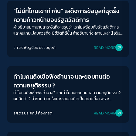
“ไม่มีที่ไหนเขาทำกัน” เผด็จการข้อมูลที่ฉุดรั้ง
ความก้าวหน้าของรัฐสวัสดิการ
คำอธิบายมากมายสารพัดที่จะสรุปว่า เราไม่พร้อมกับรัฐสวัสดิการ
และคนไทยไม่สมควรที่จะมีชีวิตที่ดีขึ้น คำอธิบายทั้งหลายเหล่านี้ เต็ม
ไปด้วยความปรารถนาดีแต่กลับทำให้เรื่องรัฐสวัสดิการกลายเป็น
เรื่องซับซ้อน ผูกขาดความหมาย และกลายเป็นเรื่องที่เป็นไปไม่ได้
รศ.ดร.ษัษฐรัมย์ ธรรมบุษดี
READ MORE
Columnist
ทำไมคนถึงเชื่อฟังอำนาจ และยอมทนต่อ
ความอยุติธรรม ?
ทำไมคนถึงเชื่อฟังอำนาจ? และทำไมคนยอมทนต่อความอยุติธรรม?
ผมคิดว่า 2 คำถามน่าสนใจและชวนขบคิดเป็นอย่างยิ่ง เพราะ
สอดคล้องกับสถานการณ์หลายอย่างในสังคมไทย
รศ.ดร.ประจักษ์ ก้องกีรติ
READ MORE
Crack Politics