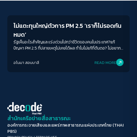
Conflict Resolution
ขนาดตัวอักษร
A-
A
A+
A++
ไม่แตะทุนใหญ่ตัวการ PM 2.5 ‘เราก็ไม่รอดกัน
ระยะห่างข้อความ
หมด’
ปกติ
มาก
มากที่สุด
รัฐเห็นอะไรสำคัญและเร่งด่วนไปกว่าชีวิตของคนในประเทศ?แก้
ปัญหา PM 2.5 ที่ปลายเหตุไม่เคยได้ผล ทำไมไม่แก้ที่ต้นตอ? ไม่อยาก
ตายผ่อนส่งเพราะมลพิษทางอากาศ เราทำอะไรได้บ้างในฐานะ
ปรับสีสำหรับตาบอดสี
พลเมือง?
อโนมา สอนบาลี
READ MORE
ปิด
Protan
Deutan
Tritan
คอนทราสต์สูง
โหมดขาวดำ
ฟอนต์อ่านง่าย
สำนักเครือข่ายสื่อสาธารณะ
องค์การกระจายเสียงและแพร่ภาพสาธารณะแห่งประเทศไทย (THAI
เน้นลิงก์
PBS)