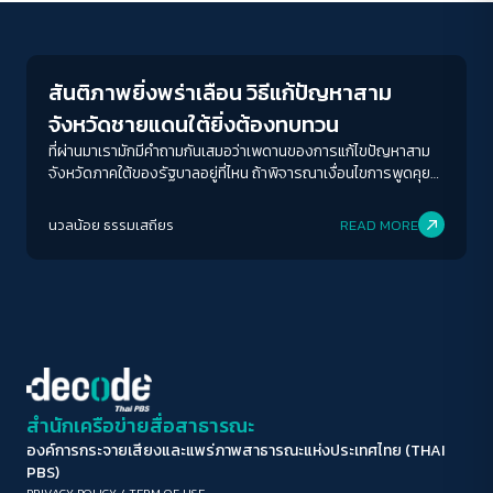
Crack Politics
ขนาดตัวอักษร
A-
A
A+
A++
สันติภาพยิ่งพร่าเลือน วิธีแก้ปัญหาสาม
ระยะห่างข้อความ
จังหวัดชายแดนใต้ยิ่งต้องทบทวน
ปกติ
มาก
มากที่สุด
ที่ผ่านมาเรามักมีคำถามกันเสมอว่าเพดานของการแก้ไขปัญหาสาม
จังหวัดภาคใต้ของรัฐบาลอยู่ที่ไหน ถ้าพิจารณาเงื่อนไขการพูดคุย
สันติภาพระหว่างรัฐบาลกับกลุ่มบีอาร์เอ็นจะพบว่า มีการกำหนดเอา
ปรับสีสำหรับตาบอดสี
ไว้ว่าการพูดคุยจะต้องกระทำโดยอยู่ภายใต้รัฐธรรมนูญ นั่นก็น่าจะ
นวลน้อย ธรรมเสถียร
READ MORE
ปิด
Protan
Deutan
Tritan
ชัดแล้วว่า ยกเว้นเรื่องของการแยกดินแดนแล้วเรื่องอื่นๆที่
รัฐธรรมนูญยอมให้ทำได้ย่อมเป็นไปได้ทั้งสิ้น หนทางเดินต่อไปในการ
แก้ปัญหาจึงไม่ใช่เรื่องลี้ลับพิสดารอันใด อยู่ที่ว่าจะเสนอกันแค่ไหน
คอนทราสต์สูง
และองคาพยพต่างๆของรัฐไทยจะยอมรับกันได้หรือไม่เท่านั้น ผู้
เขียนเชื่อว่าข้อเสนอของกรรมาธิการฯจะเป็นเพียงจุดตั้งต้นให้ฝ่าย
ต่างๆเหล่านี้ได้ต่อรองกัน อย่างน้อยที่สุดก็ในรัฐสภาซึ่งในเวลานี้เห็น
โหมดขาวดำ
ชัดเจนว่าฝ่ายที่อนุรักษ์ส่วนใหญ่ไปกระจุกตัวกันอยู่ในกลุ่มสว.และ
สว.นั่นเองที่เกาะติดการทำงานแก้ปัญหาภาคใต้ของรัฐบาลที่ผ่านมา
ฟอนต์อ่านง่าย
สำนักเครือข่ายสื่อสาธารณะ
องค์การกระจายเสียงและแพร่ภาพสาธารณะแห่งประเทศไทย (THAI
เน้นลิงก์
PBS)