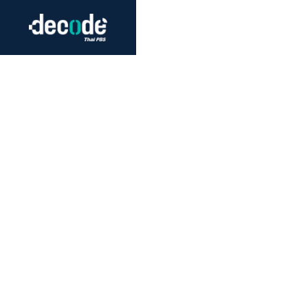
Futurism
Journalism
Crack 
Education
Peace
Sustainability
Workers/Economy
Human Rights