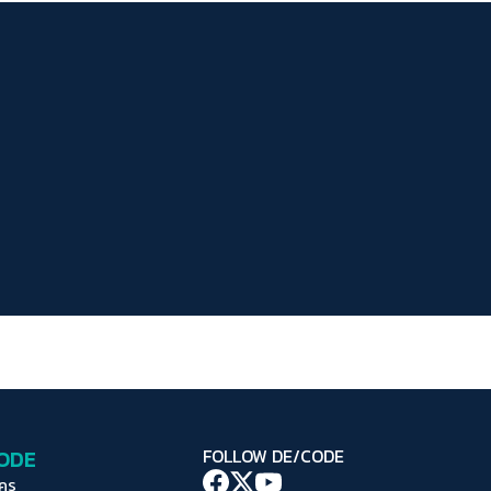
ระยะห่างข้อความ
ปกติ
มาก
มากที่สุด
ปรับสีสำหรับตาบอดสี
ปิด
Protan
Deutan
Tritan
คอนทราสต์สูง
โหมดขาวดำ
ฟอนต์อ่านง่าย
เน้นลิงก์
เน้นกรอบ Focus
CODE
FOLLOW DE/CODE
ซ่อนรูปภาพ
ใคร