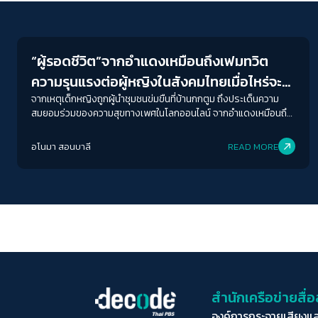
Gender & Sexuality
“ผู้รอดชีวิต”จากอำแดงเหมือนถึงเฟมทวิต
ความรุนแรงต่อผู้หญิงในสังคมไทยเมื่อไหร่จะ
เป็นวาระแห่งชาติ
จากเหตุเด็กหญิงถูกผู้นำชุมชนข่มขืนที่บ้านกกตูม ถึงประเด็นความ
สมยอมร่วมของความสุขทางเพศในโลกออนไลน์ จากอำแดงเหมือนถึง
เฟมทวิต ความรุนแรงต่อผู้หญิงในเชิงวัฒนธรรมได้ตัดผ่านทุกช่วง
อายุ ทุกเพศสภาพ และทุกชนชั้น หากประโยคที่ว่า “ข่มขืนเท่ากับ
อโนมา สอนบาลี
READ MORE
ประหาร” ดูสิ้นหวังเกินไปกับความเป็นมนุษย์ เรามาเริ่มต้นกันที่รากเหง้า
ของความรุนแรงเชิงวัฒนธรรม น่าจะเข้ากับบรรยากาศแบบเบิกเนตร
ของปี 2021 มากกว่า
สำนักเครือข่ายสื
องค์การกระจายเสียงแ