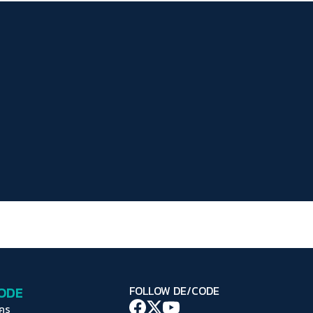
ระยะห่างข้อความ
ปกติ
มาก
มากที่สุด
ปรับสีสำหรับตาบอดสี
ปิด
Protan
Deutan
Tritan
คอนทราสต์สูง
โหมดขาวดำ
ฟอนต์อ่านง่าย
เน้นลิงก์
เน้นกรอบ Focus
CODE
FOLLOW DE/CODE
ซ่อนรูปภาพ
ใคร