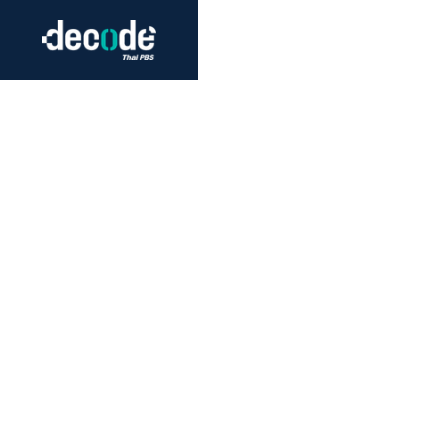
Futurism
Journalism
Crack 
Education
Peace
Sustainability
Workers/Economy
Human Rights