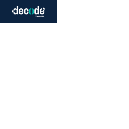
Futurism
Journalism
Crack 
Education
Peace
Sustainability
Workers/Economy
Human Rights