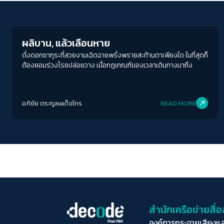
Young Spirit
ผลิบาน, แล้วเลือนหาย
ดั่งดอกซากุระที่สวยงามเฉิดฉายพรั่งพรายสะท้านตาเพียงใด ในที่สุดก็
ต้องยอมร่วงโรยปล่อยวาง เมื่อกฎเกณฑ์ของเวลาเดินทางมาถึง
อภิชัย ตระกูลเผด็จไกร
READ MORE
สำนักเครือข่ายสื
องค์การกระจายเสียงแ