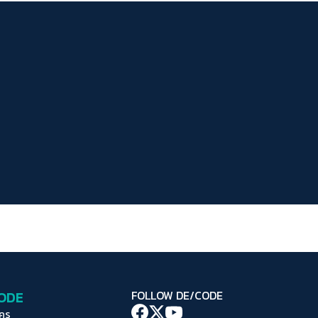
ระยะห่างข้อความ
ปกติ
มาก
มากที่สุด
ปรับสีสำหรับตาบอดสี
ปิด
Protan
Deutan
Tritan
คอนทราสต์สูง
โหมดขาวดำ
ฟอนต์อ่านง่าย
เน้นลิงก์
เน้นกรอบ Focus
CODE
FOLLOW DE/CODE
ซ่อนรูปภาพ
ใคร