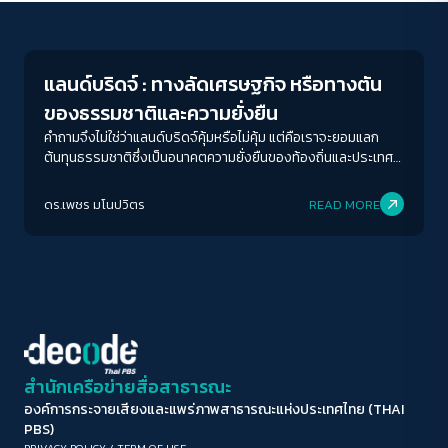
Economy
ขนาดตัวอักษร
A-
A
A+
A++
แลนด์บริดจ์ : ทางลัดเศรษฐกิจ หรือทางตัน
ระยะห่างข้อความ
ของธรรมชาติและความยั่งยืน
ปกติ
มาก
มากที่สุด
คำถามจึงไม่ใช่ว่าแลนด์บริดจ์คุ้มหรือไม่คุ้ม แต่คือเราจะยอมแลก
ต้นทุนธรรมชาติซึ่งเป็นอนาคตความยั่งยืนของท้องถิ่นและประเทศ
กับความฝันทางเศรษฐกิจระยะสั้นที่ไม่มีหลักประกันใด ๆ เลยเช่นนั้น
ปรับสีสำหรับตาบอดสี
หรือ
ดร.เพชร มโนปวิตร
READ MORE
ปิด
Protan
Deutan
Tritan
คอนทราสต์สูง
โหมดขาวดำ
ฟอนต์อ่านง่าย
สำนักเครือข่ายสื่อสาธารณะ
องค์การกระจายเสียงและแพร่ภาพสาธารณะแห่งประเทศไทย (THAI
เน้นลิงก์
PBS)