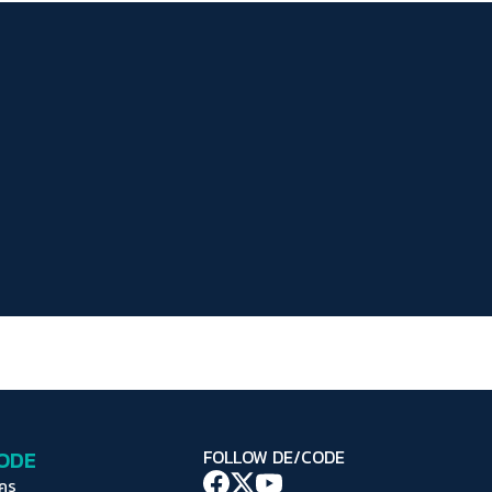
ระยะห่างข้อความ
ปกติ
มาก
มากที่สุด
ปรับสีสำหรับตาบอดสี
ปิด
Protan
Deutan
Tritan
คอนทราสต์สูง
โหมดขาวดำ
ฟอนต์อ่านง่าย
เน้นลิงก์
เน้นกรอบ Focus
CODE
FOLLOW DE/CODE
ซ่อนรูปภาพ
ใคร