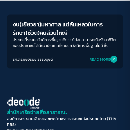
Inequality
ขนาดตัวอักษร
A-
A
A+
A++
งบ(เยียวยา)มหาศาล แต่ล้มเหลวในการ
ระยะห่างข้อความ
รักษา(ชีวิต)คนส่วนใหญ่
ปกติ
มาก
มากที่สุด
ประเทศที่ระบบสวัสดิการพื้นฐานดีกว่า ก็ย่อมสามารถเก็บรักษาชีวิต
ของประชาชนได้ดีกว่าประเทศที่ระบบสวัสดิการพื้นฐานไม่ดี ซึ่ง
นอกจากตัวเงินที่ลงไปแล้วสิ่งสำคัญคือระบบการคิดเกี่ยวกับเรื่อง
ปรับสีสำหรับตาบอดสี
การกระจายสวัสดิการก็เป็นสิ่งสำคัญ
รศ.ดร.ษัษฐรัมย์ ธรรมบุษดี
READ MORE
ปิด
Protan
Deutan
Tritan
คอนทราสต์สูง
โหมดขาวดำ
ฟอนต์อ่านง่าย
สำนักเครือข่ายสื่อสาธารณะ
องค์การกระจายเสียงและแพร่ภาพสาธารณะแห่งประเทศไทย (THAI
เน้นลิงก์
PBS)