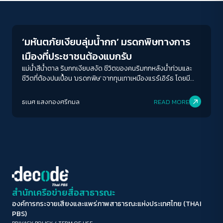
Environment
ขนาดตัวอักษร
A-
A
A+
A++
‘มหันตภัยเงียบลุ่มน้ำกก’ มรดกพิษทางการ
ระยะห่างข้อความ
เมืองที่ประชาชนต้องแบกรับ
ปกติ
มาก
มากที่สุด
แม่น้ำสีน้ำตาล ริมกกเงียบสงัด ชีวิตของคนริมกกหลังน้ำท่วมและ
ชีวิตที่ต้องปนเปื้อน 'มรดกพิษ' จากทุนเทาเหมืองแรร์เอิร์ธ โดยมี
ราคาที่ต้องจ่ายคือ 'ชีวิตของคน 60 ล้านคน'
ปรับสีสำหรับตาบอดสี
ธเนศ แสงทองศรีกมล
READ MORE
ปิด
Protan
Deutan
Tritan
คอนทราสต์สูง
โหมดขาวดำ
ฟอนต์อ่านง่าย
สำนักเครือข่ายสื่อสาธารณะ
องค์การกระจายเสียงและแพร่ภาพสาธารณะแห่งประเทศไทย (THAI
เน้นลิงก์
PBS)