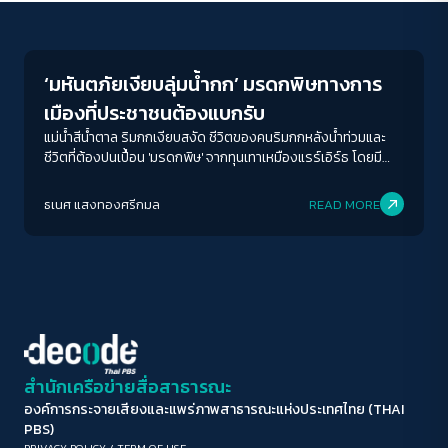
Environment
ขนาดตัวอักษร
A-
A
A+
A++
‘มหันตภัยเงียบลุ่มน้ำกก’ มรดกพิษทางการ
ระยะห่างข้อความ
เมืองที่ประชาชนต้องแบกรับ
ปกติ
มาก
มากที่สุด
แม่น้ำสีน้ำตาล ริมกกเงียบสงัด ชีวิตของคนริมกกหลังน้ำท่วมและ
ชีวิตที่ต้องปนเปื้อน 'มรดกพิษ' จากทุนเทาเหมืองแรร์เอิร์ธ โดยมี
ราคาที่ต้องจ่ายคือ 'ชีวิตของคน 60 ล้านคน'
ปรับสีสำหรับตาบอดสี
ธเนศ แสงทองศรีกมล
READ MORE
ปิด
Protan
Deutan
Tritan
คอนทราสต์สูง
โหมดขาวดำ
ฟอนต์อ่านง่าย
สำนักเครือข่ายสื่อสาธารณะ
องค์การกระจายเสียงและแพร่ภาพสาธารณะแห่งประเทศไทย (THAI
เน้นลิงก์
PBS)