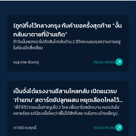
Economy
(ถูก)ทิ้งไว้กลางกรุง กับคำขอครั้งสุดท้าย “งั้น
กลับมาตายที่บ้านเกิด”
ถ้าวันนั้นพวกเขาไม่ตัดสินใจกลับบ้าน 2 ชีวิตคงนอนรอความตายอยู่
ในห้องมืดสี่เหลี่ยม
ACCESS
IBILITY
ณฐาภพ สังเกตุ
READ MORE
Crack Politics
ขนาดตัวอักษร
A-
A
A+
A++
เป็นจั่งใด๋แรงงานอีสานไหลกลับ เปิดแนวรบ
ระยะห่างข้อความ
‘ทำแทน’ สตาร์ตอัปลูกผสม หยุดเลือดไหลไว้ที่
ปกติ
มาก
มากที่สุด
โคราช
“พี่จำได้ว่าตอนนั้นถ่ายรูปไป 2 โหล เพื่อเอาไปสมัครงาน หมดเงินไป
หลายร้อย แต่น้องเชื่อไหมว่าพี่ไม่ได้สักที่เลย จนในกระเป๋าเหลือรูป
ถ่ายแค่รูปเดียว พี่ก็เอารูปนั้นแหละมาสมัครที่ทำแทน วันที่มา
ปรับสีสำหรับตาบอดสี
สัมภาษณ์พี่ยังลุ้นอยู่เลยว่าถ้าเขาขอสองรูปจะทำยังไงดี”
ภาวิณี คงฤทธิ์
READ MORE
ปิด
Protan
Deutan
Tritan