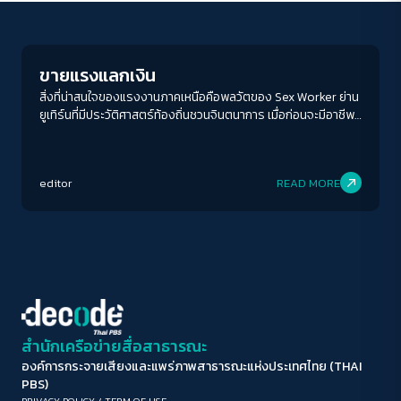
Human & Society
ขนาดตัวอักษร
A-
A
A+
A++
ขายแรงแลกเงิน
ระยะห่างข้อความ
สิ่งที่น่าสนใจของแรงงานภาคเหนือคือพลวัตของ Sex Worker ย่าน
ยูเทิร์นที่มีประวัติศาสตร์ท้องถิ่นชวนจินตนาการ เมื่อก่อนจะมีอาชีพ
ปกติ
มาก
มากที่สุด
แปลกอย่างหนึ่งควบคู่กับงานบริการทางเพศ นั่นคือซุ้มยาโด้ปเลือดงู
ที่ตั้งตามตรอกซอกซอยไว้ดื่มให้กระปรี้กระเปร่าก่อนเข้าห้องพร้อม
ปรับสีสำหรับตาบอดสี
กับผู้ให้บริการ กระทั่งรัฐเข้ามาจัดระเบียบ อาชีพนี้จึงหายไป
editor
READ MORE
ปิด
Protan
Deutan
Tritan
คอนทราสต์สูง
โหมดขาวดำ
ฟอนต์อ่านง่าย
สำนักเครือข่ายสื่อสาธารณะ
องค์การกระจายเสียงและแพร่ภาพสาธารณะแห่งประเทศไทย (THAI
เน้นลิงก์
PBS)