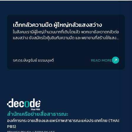
News
ขนาดตัวอักษร
A-
A
A+
A++
เด็กกลัวความมืด ผู้ใหญ่กลัวแสงสว่าง
ระยะห่างข้อความ
ในสังคมเรามีผู้ใหญ่จำนวนมากที่เติบโตแล้ว พวกเขายังหวาดกลัวต่อ
แสงสว่าง ยังสมัครใจคุ้นชินกับความมืด และพยายามที่สร้างให้แสง
ปกติ
มาก
มากที่สุด
สว่างเป็นเรื่องน่ากลัว ข้อถกเถียงระหว่างเด็กที่กลัวความมืดกับ
ผู้ใหญ่ที่กลัวแสงสว่าง เป็นความขัดแย้งทางความคิดที่เกิดขึ้นทุกยุค
ปรับสีสำหรับตาบอดสี
สมัย และบ่อยครั้งเองความขัดแย้งที่ไม่คลี่คลายนี้ ก็ทำให้สังคมไม่
รศ.ดร.ษัษฐรัมย์ ธรรมบุษดี
READ MORE
สามารถก้าวไปข้างหน้าได้
ปิด
Protan
Deutan
Tritan
คอนทราสต์สูง
โหมดขาวดำ
ฟอนต์อ่านง่าย
สำนักเครือข่ายสื่อสาธารณะ
องค์การกระจายเสียงและแพร่ภาพสาธารณะแห่งประเทศไทย (THAI
เน้นลิงก์
PBS)