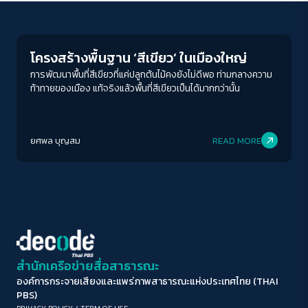
Environment
ขนาดตัวอักษร
A-
A
A+
A++
โครงสร้างพื้นฐาน ‘สีเขียว’ ในเมืองใหญ่
ระยะห่างข้อความ
การพัฒนาพื้นที่สีเขียวที่แค่ปลูกต้นไม้คงยังไม่ดีพอ ท่ามกลางความ
ท้าทายของเมือง แท้จริงแล้วพื้นที่สีเขียวเป็นได้มากกว่านั้น
ปกติ
มาก
มากที่สุด
ปรับสีสำหรับตาบอดสี
ยศพล บุญสม
READ MORE
ปิด
Protan
Deutan
Tritan
คอนทราสต์สูง
โหมดขาวดำ
ฟอนต์อ่านง่าย
สำนักเครือข่ายสื่อสาธารณะ
องค์การกระจายเสียงและแพร่ภาพสาธารณะแห่งประเทศไทย (THAI
เน้นลิงก์
PBS)