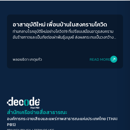
Futurism
ขนาดตัวอักษร
A-
A
A+
A++
อาสาอุบัติใหม่ เพื่อนบ้านในสงครามโควิด
ระยะห่างข้อความ
ท่ามกลางโรคอุบัติใหม่อย่างโควิด19 ที่เปรียบเสมือนอาวุธสงคราม
อันร้ายกาจและเป็นภัยต่อเผ่าพันธุ์มนุษย์ ส่งผลกระทบเป็นวงกว้าง
ปกติ
มาก
มากที่สุด
มากขึ้นเมื่อผสมโรงเข้ากับมาตรการที่ออกมาไม่ว่าจะ #Stayhome
หรือ #SocialDistancing งานนี้เรียกได้ว่าเป็นอาวุธสงครามที่
ปรับสีสำหรับตาบอดสี
กวาดล้างแทบจะทุกวงการจริงๆ ตั้งแต่ ธุรกิจ การศึกษา คมนาคม
พลอยธิดา เกตุแก้ว
READ MORE
หรือแม้แต่การทำงานด้านอาสาก็ไม่เว้น ส่งผลให้คำว่า ‘การรวมตัว’
ปิด
Protan
Deutan
Tritan
กันทำงานด้านอาสานั้นคงอยู่รูปแบบเดิมไม่ได้แล้ว
คอนทราสต์สูง
โหมดขาวดำ
ฟอนต์อ่านง่าย
สำนักเครือข่ายสื่อสาธารณะ
องค์การกระจายเสียงและแพร่ภาพสาธารณะแห่งประเทศไทย (THAI
เน้นลิงก์
PBS)