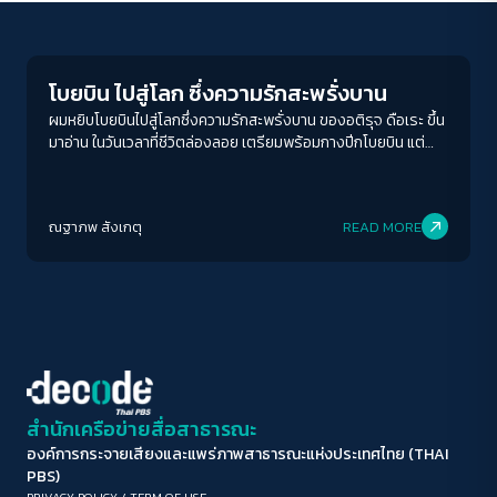
Play Read
ขนาดตัวอักษร
A-
A
A+
A++
โบยบิน ไปสู่โลก ซึ่งความรักสะพรั่งบาน
ระยะห่างข้อความ
ผมหยิบโบยบินไปสู่โลกซึ่งความรักสะพรั่งบาน ของอติรุจ ดือเระ ขึ้น
มาอ่าน ในวันเวลาที่ชีวิตล่องลอย เตรียมพร้อมกางปีกโบยบิน แต่
ปกติ
มาก
มากที่สุด
ปัญหาหลายอย่างยังไม่ได้รับการเยียวยา
ปรับสีสำหรับตาบอดสี
ณฐาภพ สังเกตุ
READ MORE
ปิด
Protan
Deutan
Tritan
คอนทราสต์สูง
โหมดขาวดำ
ฟอนต์อ่านง่าย
สำนักเครือข่ายสื่อสาธารณะ
องค์การกระจายเสียงและแพร่ภาพสาธารณะแห่งประเทศไทย (THAI
เน้นลิงก์
PBS)