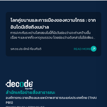
Conflict Resolution
ขนาดตัวอักษร
A-
A
A+
A++
โลกคู่ขนานและการเมืองของความโกรธ : จาก
ระยะห่างข้อความ
อินโดนีเซียถึงเนปาล
ปกติ
มาก
มากที่สุด
การปะทะกันระหว่างโลกสองใบนี้ที่นับวันช่องว่างจะถ่างกว้างขึ้น
เรื่อย ๆ และยากที่จะหาจุดบรรจบ โดยช่องว่างดังกล่าวไม่ใช่เพียง
ช่องว่างของอำนาจและทรัพย์สินที่ไม่เท่าเทียมกัน แต่ยังหมายรวม
ปรับสีสำหรับตาบอดสี
ถึงช่องว่างของการรับรู้และความเข้าใจ
รศ.ดร.ประจักษ์ ก้องกีรติ
READ MORE
ปิด
Protan
Deutan
Tritan
คอนทราสต์สูง
โหมดขาวดำ
ฟอนต์อ่านง่าย
สำนักเครือข่ายสื่อสาธารณะ
องค์การกระจายเสียงและแพร่ภาพสาธารณะแห่งประเทศไทย (THAI
เน้นลิงก์
PBS)