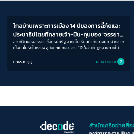
Crack Politics
ไกลบ้านเพราะการเมือง 14 ปีของการลี้ภัยและ
ประชาธิปไตยที่ทลายเจ้า-ปืน-ทุนของ ‘จรรยา
ยิ้มประเสริฐ’
ฉากชีวิตของจรรยา ยิ้มประเสริฐ จากเด็กเรียนดีแห่งบางปลาม้ากลาย
เป็นคนไม่รักในหลวง สู่ข้อถกเถียงมาตรา 112 ในวันที่กฎหมายภายใต้
ความจงรักภักดีนี้ยังบีบบังคับให้ใครหลายคนต้องไกลบ้าน ไม่ได้กลับ
บ้าน หรือกลับบ้านเพียงร่างที่ไร้วิญญาน ถึงเวลาสร้างประวัติศาสตร์
นทธร เกตุชู
READ MORE
ฉบับประชาชน เขียนเครื่องหมายคำถามตัวใหญ่กับการถูกทำให้หายไป
อำนาจรวมตัวต่อรองของประชาชนต่อสถาบันกษัตริย์ คณะ
รัฐประหาร ทุนผูกขาด รวมถึงรัฐบาลอภิสิทธิ์และพรรคเพื่อไทย ใน
ความขัดแย้งตลอดระยะเวลาที่ผ่านมา สังคมไทยกำลังก้าวข้ามความ
ขัดแย้งแบบใดกันแน่ 58 ปีตลอดชีวิต 14 ปีที่ต้องลี้ภัยกับ 1 ความหวัง
ของจรรยา สังคมไทยในวันข้างหน้าจะไม่มีคนรุ่นใหม่คนไหนต้องลี้ภัย
อีกแล้ว
สำนักเครือข่ายสื
องค์การกระจายเสียงแ