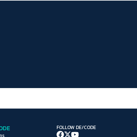
ระยะห่างข้อความ
ปกติ
มาก
มากที่สุด
ปรับสีสำหรับตาบอดสี
ปิด
Protan
Deutan
Tritan
คอนทราสต์สูง
โหมดขาวดำ
ฟอนต์อ่านง่าย
เน้นลิงก์
เน้นกรอบ Focus
CODE
FOLLOW DE/CODE
ซ่อนรูปภาพ
ใคร