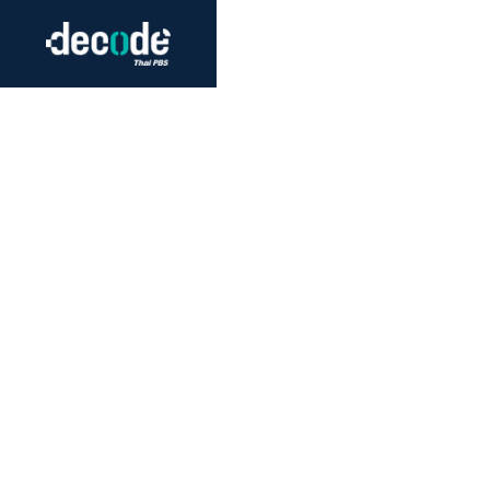
Futurism
Journalism
Crack 
Education
Peace
Sustainability
Workers/Economy
Human Rights