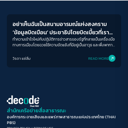
Conflict Resolution
ขนาดตัวอักษร
A-
A
A+
A++
อย่าเห็นฉันเป็นสนามอารมณ์แห่งสงคราม
ระยะห่างข้อความ
‘ข้อมูลบิดเบือน’ ประชาธิปไตยบิดเบี้ยวที่เรา
ปกติ
มาก
มากที่สุด
ต่างมีส่วนร่วมโดยไม่ตั้งใจ
ทำความเข้าใจใหม่กับปฏิบัติการข่าวสารของรัฐที่กลายเป็นเครื่องมือ
ทางการเมืองโดยฉวยใช้ความขัดแย้งที่มีอยู่เป็นอาวุธ และพึ่งพาการ
ส่งสารจากมนุษย์มากกว่าบอท และเราต่างมีส่วนร่วมโดยไม่ตั้งใจ
ปรับสีสำหรับตาบอดสี
วิรดา แซ่ลิ่ม
READ MORE
ปิด
Protan
Deutan
Tritan
คอนทราสต์สูง
โหมดขาวดำ
ฟอนต์อ่านง่าย
สำนักเครือข่ายสื่อสาธารณะ
องค์การกระจายเสียงและแพร่ภาพสาธารณะแห่งประเทศไทย (THAI
เน้นลิงก์
PBS)