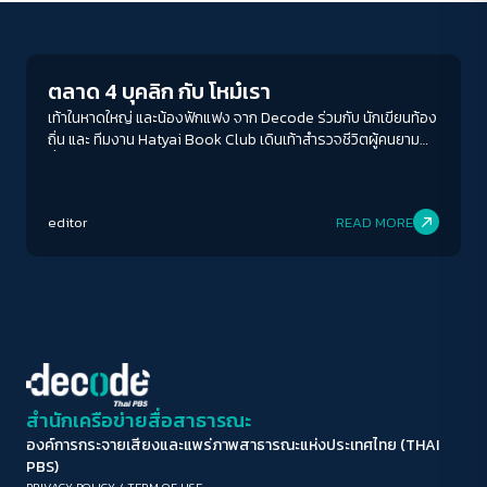
Project
ขนาดตัวอักษร
A-
A
A+
A++
ตลาด 4 บุคลิก กับ โหม๋เรา
ระยะห่างข้อความ
เท้าในหาดใหญ่ และน้องฟักแฟง จาก Decode ร่วมกับ นักเขียนท้อง
ถิ่น และ ทีมงาน Hatyai Book Club เดินเท้าสำรวจชีวิตผู้คนยาม
ปกติ
มาก
มากที่สุด
ค่ำคืนในตลาด 4 แห่ง 4 บุคลิก ย่านชานเมืองหาดใหญ่ (ตลาดหลังฟล
อริด้า ตลาดทุ่งเสา ตลาด ป.ณัฐพล ตลาดใหม่) เพื่อสัมผัสวิถี
ปรับสีสำหรับตาบอดสี
วัฒนธรรม อาหารการกิน พร้อมประวัติศาสตร์ท้องถิ่นผ่านเรื่องเล่า
editor
READ MORE
ฉบับชาวบ้าน การเดินเมืองครั้งนี้ จึงเป็นช่วงเวลาแสนวิเศษครั้งหนึ่ง
ปิด
Protan
Deutan
Tritan
ในชีวิตเลยก็ว่าได้
คอนทราสต์สูง
โหมดขาวดำ
ฟอนต์อ่านง่าย
สำนักเครือข่ายสื่อสาธารณะ
องค์การกระจายเสียงและแพร่ภาพสาธารณะแห่งประเทศไทย (THAI
เน้นลิงก์
PBS)