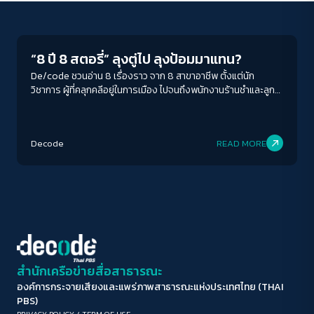
Crack Politics
ขนาดตัวอักษร
A-
A
A+
A++
“8 ปี 8 สตอรี่” ลุงตู่ไป ลุงป้อมมาแทน?
ระยะห่างข้อความ
De/code ชวนอ่าน 8 เรื่องราว จาก 8 สาขาอาชีพ ตั้งแต่นัก
วิชาการ ผู้ที่คลุกคลีอยู่ในการเมือง ไปจนถึงพนักงานร้านชำและลูก
ปกติ
มาก
มากที่สุด
หนี้กยศ. 8 ปีที่ผ่านมาของพวกเขาเป็นอย่างไร ระยะเวลากว่า 2,921
วันในการบริหาร ควรไปต่อหรือพอแค่นี้
ปรับสีสำหรับตาบอดสี
Decode
READ MORE
ปิด
Protan
Deutan
Tritan
คอนทราสต์สูง
โหมดขาวดำ
ฟอนต์อ่านง่าย
สำนักเครือข่ายสื่อสาธารณะ
องค์การกระจายเสียงและแพร่ภาพสาธารณะแห่งประเทศไทย (THAI
เน้นลิงก์
PBS)