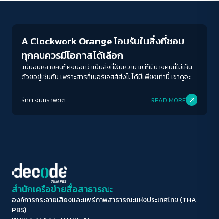
Play Read
ขนาดตัวอักษร
A-
A
A+
A++
A Clockwork Orange โอบรับในสิ่งที่ชอบ
ระยะห่างข้อความ
ทุกคนควรมีโอกาสได้เลือก
ปกติ
มาก
มากที่สุด
แน่นอนหลายคนก็คงบอกว่าเป็นสิ่งที่ฝันหวาน แต่ก็มีบางคนที่ไม่เห็น
ด้วยอยู่เช่นกัน เพราะสารที่เบอร์เจสส์ส่งไม่ได้มีเพียงเท่านี้ เขาดูจะ
เชื่อว่าการจะเป็นผู้เป็นคนต้องผ่านชีวิตที่เต็มไปด้วยความรุนแรง
ปรับสีสำหรับตาบอดสี
และหากเป็นเช่นนั้นจริงก็คงจะสิ้นหวังไม่ใช่น้อย
ธีทัต จันทราพิชิต
READ MORE
ปิด
Protan
Deutan
Tritan
คอนทราสต์สูง
โหมดขาวดำ
ฟอนต์อ่านง่าย
สำนักเครือข่ายสื่อสาธารณะ
องค์การกระจายเสียงและแพร่ภาพสาธารณะแห่งประเทศไทย (THAI
เน้นลิงก์
PBS)