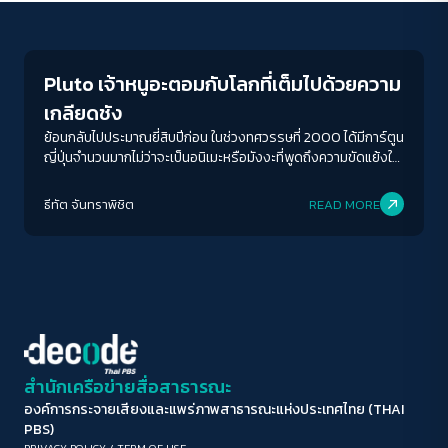
Play Read
ขนาดตัวอักษร
A-
A
A+
A++
Pluto เจ้าหนูอะตอมกับโลกที่เต็มไปด้วยความ
ระยะห่างข้อความ
เกลียดชัง
ปกติ
มาก
มากที่สุด
ย้อนกลับไปประมาณยี่สิบปีก่อน ในช่วงทศวรรษที่ 2000 ได้มีการ์ตูน
ญี่ปุ่นจำนวนมากไม่ว่าจะเป็นอนิเมะหรือมังงะที่พูดถึงความขัดแย้งใน
ตะวันออกกลาง ไม่ว่าจะทางตรงหรือทางอ้อม Pluto ของอุราซาวะ
ปรับสีสำหรับตาบอดสี
นาโอกิ ก็เป็นหนึ่งในนั้น Pluto เป็นมังงะที่ถูกเขียนในปี 2003 โดย
ธีทัต จันทราพิชิต
READ MORE
ปิด
Protan
Deutan
Tritan
เป็นการเล่าเจ้าหนูปรมาณูมังงะจบในตอนที่ตีพิมพ์ช่วงทศวรรษที่
1950 - 1960 ของเท็ตสึกะ โอซามุเสียใหม่ ให้มีความร่วมสมัยมากยิ่ง
ขึ้น โดยอุราซาวะได้ใช้ตอนคลาสสิก ‘หุ่นยนต์ที่ยิ่งใหญ่ที่สุดในโลก’
คอนทราสต์สูง
เป็นพล็อตในการดำเนินเรื่อง โดยขยายจากการ์ตูนจบในตอนกลาย
เป็นมังงะยาว 8 เล่ม
โหมดขาวดำ
ฟอนต์อ่านง่าย
สำนักเครือข่ายสื่อสาธารณะ
องค์การกระจายเสียงและแพร่ภาพสาธารณะแห่งประเทศไทย (THAI
เน้นลิงก์
PBS)