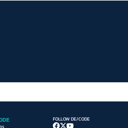
ระยะห่างข้อความ
ปกติ
มาก
มากที่สุด
ปรับสีสำหรับตาบอดสี
ปิด
Protan
Deutan
Tritan
คอนทราสต์สูง
โหมดขาวดำ
ฟอนต์อ่านง่าย
เน้นลิงก์
เน้นกรอบ Focus
CODE
FOLLOW DE/CODE
ซ่อนรูปภาพ
ใคร