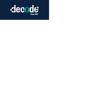
Futurism
Journalism
Crack 
Education
Peace
Sustainability
Workers/Economy
Human Rights