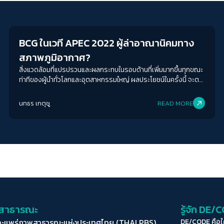
Environment
BCG ในเวที APEC 2022 ผู้ล่าอาณานิคมทาง
สภาพภูมิอากาศ?
สิ่งแวดล้อมที่แปรปรวนและผลกระทบในรอบด้านที่เพิ่มมากขึ้นทุกขณะ
ท่าทีของผู้นำทั่วโลกและอุตสาหกรรมใหญ่ ผลประโยชน์ในครั้งนี้ จะตก
อยู่ที่ใคร
นทธร เกตุชู
READ MORE
่อสาธารณะ
รู้จัก DE/
ละแพร่ภาพสาธารณะแห่งประเทศไทย (THAI PBS)
DE/CODE คือ