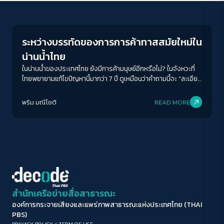
Economy
ขนาดตัวอักษร
A-
A
A+
A++
ระหว่างบรรทัดของการการค้าทาสสมัยใหม่ใน
ระยะห่างข้อความ
น่านน้ำไทย
ปกติ
มาก
มากที่สุด
ในน่านน้ำของประเทศไทย ยังมีการค้ามนุษย์อีกหรือไม่? ในจังหวะที่
ไทยพยายามแก้ไขปัญหานี้มากว่า 7 ปี ดูเหมือนว่าคำถามนี้จะ “ละเอียด
อ่อน” มากกว่าที่คิด
ปรับสีสำหรับตาบอดสี
พริม มณีโชติ
READ MORE
ปิด
Protan
Deutan
Tritan
คอนทราสต์สูง
โหมดขาวดำ
ฟอนต์อ่านง่าย
สำนักเครือข่ายสื่อสาธารณะ
องค์การกระจายเสียงและแพร่ภาพสาธารณะแห่งประเทศไทย (THAI
เน้นลิงก์
PBS)