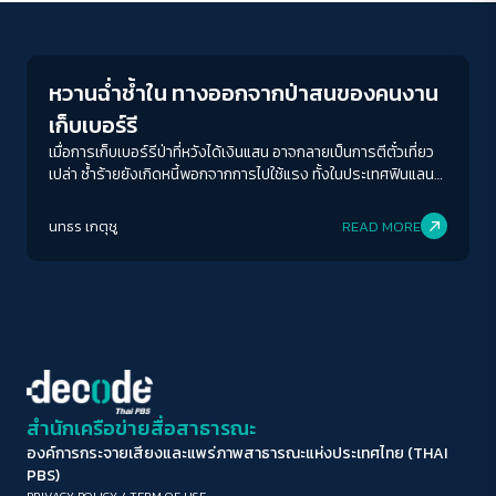
Economy
ขนาดตัวอักษร
A-
A
A+
A++
หวานฉ่ำช้ำใน ทางออกจากป่าสนของคนงาน
ระยะห่างข้อความ
เก็บเบอร์รี
ปกติ
มาก
มากที่สุด
เมื่อการเก็บเบอร์รีป่าที่หวังได้เงินแสน อาจกลายเป็นการตีตั๋วเที่ยว
เปล่า ซ้ำร้ายยังเกิดหนี้พอกจากการไปใช้แรง ทั้งในประเทศฟินแลนด์
และประเทศสวีเดน
ปรับสีสำหรับตาบอดสี
นทธร เกตุชู
READ MORE
ปิด
Protan
Deutan
Tritan
คอนทราสต์สูง
โหมดขาวดำ
ฟอนต์อ่านง่าย
สำนักเครือข่ายสื่อสาธารณะ
องค์การกระจายเสียงและแพร่ภาพสาธารณะแห่งประเทศไทย (THAI
เน้นลิงก์
PBS)