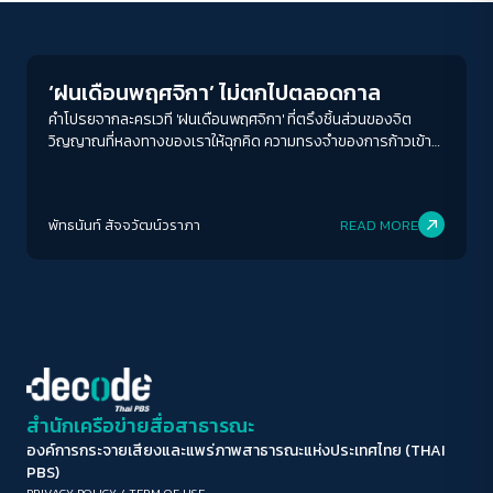
Human & Society
ขนาดตัวอักษร
A-
A
A+
A++
‘ฝนเดือนพฤศจิกา’ ไม่ตกไปตลอดกาล
ระยะห่างข้อความ
คำโปรยจากละครเวที 'ฝนเดือนพฤศจิกา' ที่ตรึงชิ้นส่วนของจิต
วิญญาณที่หลงทางของเราให้ฉุกคิด ความทรงจำของการก้าวเข้าสู่
ปกติ
มาก
มากที่สุด
วัยผู้ใหญ่ตอนต้นได้โลดแล่นเข้ามาในหัวอีกครั้ง ความรู้สึกของเรา
คงไม่ต่างอะไรกับ แบงค์ มายด์ และแนนตัวละครทั้ง 3 ที่พบทางตัน
ปรับสีสำหรับตาบอดสี
ของชีวิตในช่วงที่กำลังจะเรียนจบ และจะก้าวเข้าสู่วัยทำงาน จึงหลีก
พัทธนันท์ สัจจวัฒน์วราภา
READ MORE
หนีโลกความเป็นจริงมาหลบฝนใน 'โรงเรียนสตรีจุลนาค' โรงเรียน
ปิด
Protan
Deutan
Tritan
ร้างย่านนางเลิ้ง หรือที่ทำงานของไอซ์ในฐานะคนเฝ้าโรงเรียน
คอนทราสต์สูง
โหมดขาวดำ
ฟอนต์อ่านง่าย
สำนักเครือข่ายสื่อสาธารณะ
องค์การกระจายเสียงและแพร่ภาพสาธารณะแห่งประเทศไทย (THAI
เน้นลิงก์
PBS)