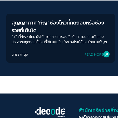
Economy
สุญญากาศ ‘กัญ’ ช่องโหว่ที่ถดถอยหรือช่อง
รวยที่เติบโต
ในวันที่กัญชาไทย ยังไร้มาตรการมารองรับ ถึงความปลอดภัยของ
ประชาชนทุกกลุ่ม ทั้งคนที่ใช้และไม่ใช่ ทำอย่างไรให้สังคมไทยและกัญชา
เติบโตขึ้นไปพร้อม ๆ กัน ในช่วงเวลาหัวเลี้ยวหัวต่อเช่นนี้
นทธร เกตุชู
READ MORE
สำนักเครือข่ายสื
องค์การกระจายเสียงแ