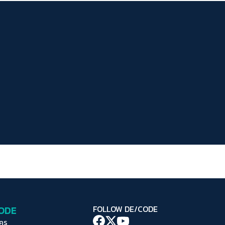
ระยะห่างข้อความ
ปกติ
มาก
มากที่สุด
ปรับสีสำหรับตาบอดสี
ปิด
Protan
Deutan
Tritan
คอนทราสต์สูง
โหมดขาวดำ
ฟอนต์อ่านง่าย
เน้นลิงก์
เน้นกรอบ Focus
CODE
FOLLOW DE/CODE
ซ่อนรูปภาพ
ใคร