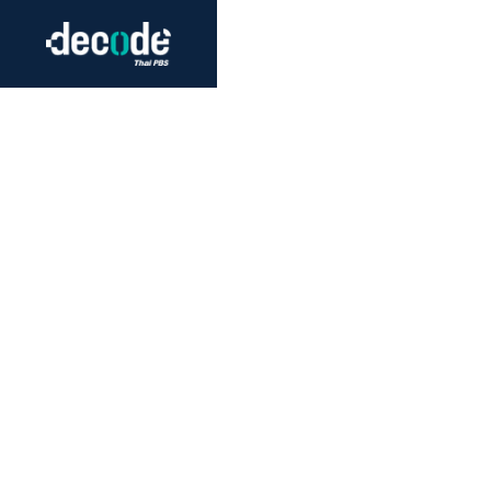
Futurism
Journalism
Crack 
Education
Peace
Sustainability
Workers/Economy
Human Rights