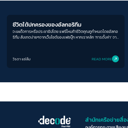
Explain
ชีวิตใต้ปกครองของอัลกอริทึม
จะเผด็จการหรือประชาธิปไตย แฟร์ไหมถ้าชีวิตคุณถูกำหนดโดยอัลกอ
ริทึม สังเกตง่ายๆจากเว็บไซต์ของเฟซบุ๊ก หากเราคลิก ‘การตั้งค่า’ จาก
นั้นคลิก ‘ข้อมูล Facebook ของคุณ’ ที่คอลัมน์ด้านซ้าย เราจะเจอ
“ดาวน์โหลดข้อมูลของคุณ"
วิรดา แซ่ลิ่ม
READ MORE
สำนักเครือข่ายสื
องค์การกระจายเสียงแ