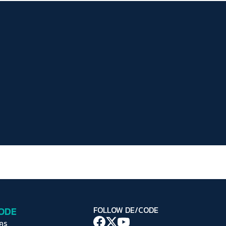
ระยะห่างข้อความ
ปกติ
มาก
มากที่สุด
ปรับสีสำหรับตาบอดสี
ปิด
Protan
Deutan
Tritan
คอนทราสต์สูง
โหมดขาวดำ
ฟอนต์อ่านง่าย
เน้นลิงก์
เน้นกรอบ Focus
CODE
FOLLOW DE/CODE
ซ่อนรูปภาพ
ใคร