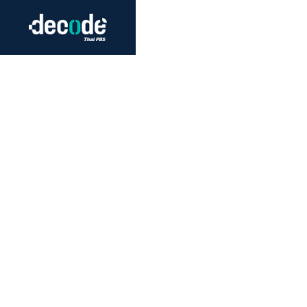
Futurism
Journalism
Crack 
Education
Peace
Sustainability
Workers/Economy
Human Rights